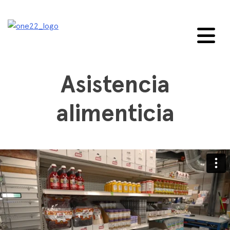
saltar
al
contenido
Asistencia
alimenticia