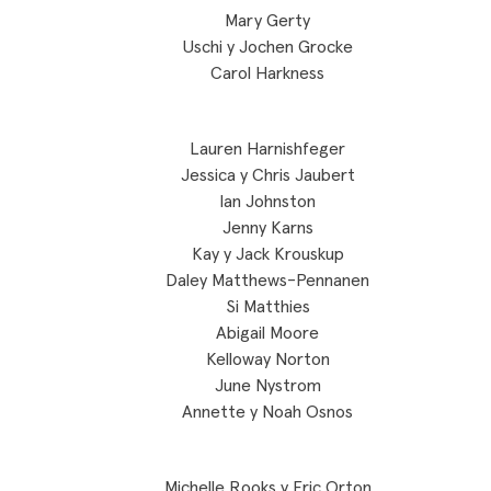
Mary Gerty
Uschi y Jochen Grocke
Carol Harkness
Lauren Harnishfeger
Jessica y Chris Jaubert
Ian Johnston
Jenny Karns
Kay y Jack Krouskup
Daley Matthews-Pennanen
Si Matthies
Abigail Moore
Kelloway Norton
June Nystrom
Annette y Noah Osnos
Michelle Rooks y Eric Orton