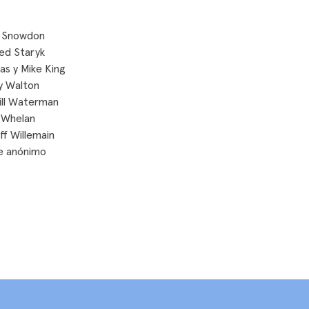
 Snowdon
ed Staryk
s y Mike King
y Walton
ill Waterman
 Whelan
ff Willemain
e anónimo