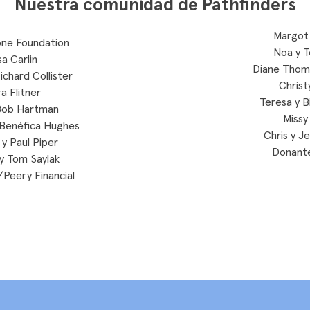
Nuestra comunidad de Pathfinders
Margot
ne Foundation
Noa y T
sa Carlin
Diane Thoma
ichard Collister
Christ
a Flitner
Teresa y B
Bob Hartman
Missy
Benéfica Hughes
Chris y Je
 y Paul Piper
Donant
 y Tom Saylak
/Peery Financial