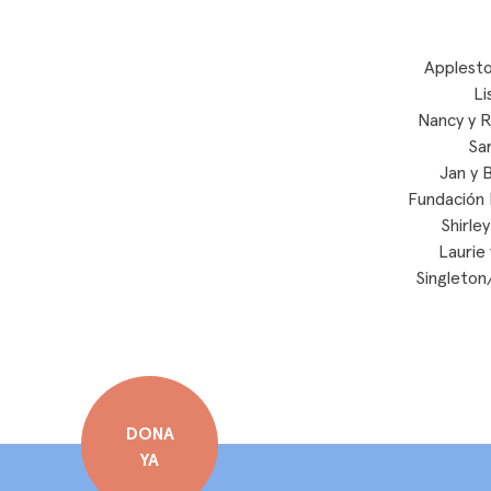
Applesto
Li
Nancy y R
Sar
Jan y 
Fundación 
Shirley
Laurie
Singleton
DONA
YA