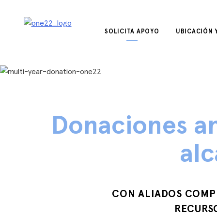
saltar
al
contenido
SOLICITA APOYO
UBICACIÓN 
Donaciones an
al
CON ALIADOS COMP
RECURS