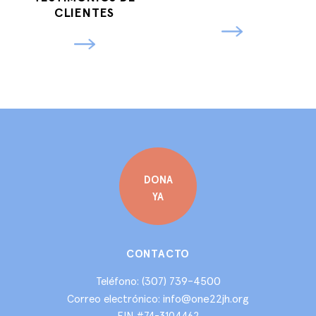
CLIENTES
DONA
YA
CONTACTO
(307) 739-4500
Teléfono:
info@one22jh.org
Correo electrónico:
EIN #74-3104462