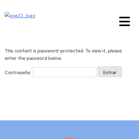
saltar
al
contenido
This content is password-protected. To view it, please
enter the password below.
Contraseña: