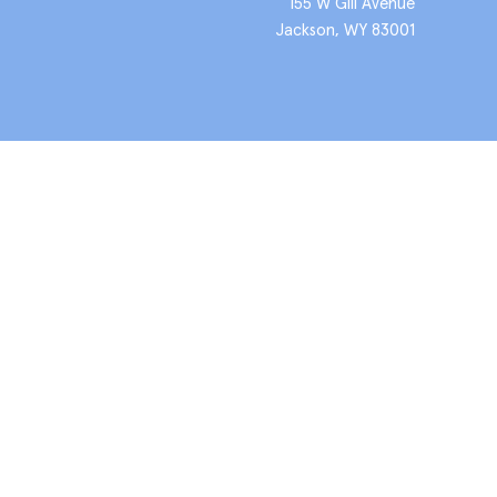
155 W Gill Avenue
Jackson, WY 83001