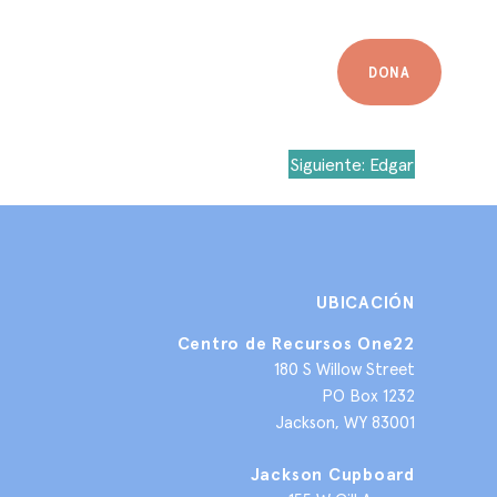
DONA
Siguiente:
Edgar
UBICACIÓN
Centro de Recursos One22
180 S Willow Street
PO Box 1232
Jackson, WY 83001
Jackson Cupboard