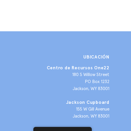
UBICACIÓN
Centro de Recursos One22
180 S Willow Street
PO Box 1232
Jackson, WY 83001
Jackson Cupboard
155 W Gill Avenue
Jackson, WY 83001