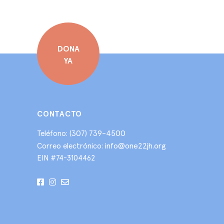
DONA
YA
CONTACTO
(307) 739-4500
Teléfono:
info@one22jh.org
Correo electrónico:
EIN #74-3104462