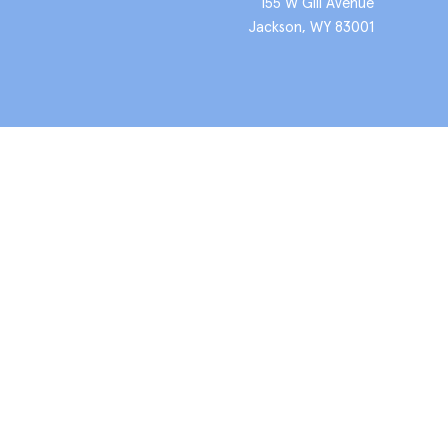
155 W Gill Avenue
Jackson, WY 83001