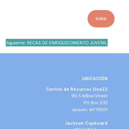
DONA
Siguiente:
BECAS DE ENRIQUECIMIENTO JUVENIL
UBICACIÓN
Centro de Recursos One22
180 S Willow Street
PO Box 1232
Jackson, WY 83001
Jackson Cupboard